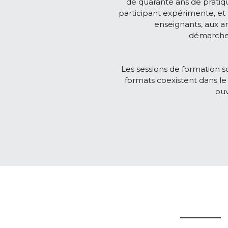
de quarante ans de pratiqu
participant expérimente, et 
enseignants, aux a
démarches 
Les sessions de formation so
formats coexistent dans l
ouv