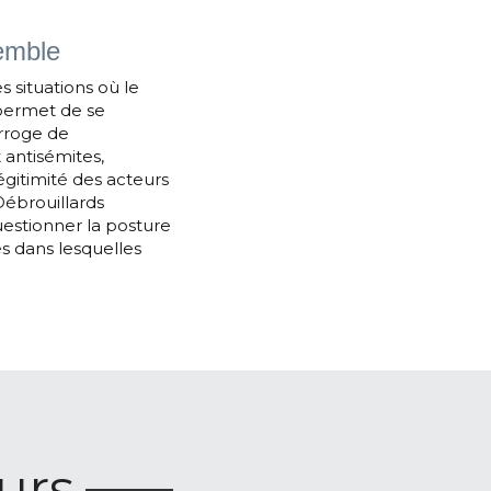
semble
s situations où le 
permet de se 
rroge de 
 antisémites, 
égitimité des acteurs 
Débrouillards 
estionner la posture 
s dans lesquelles 
urs