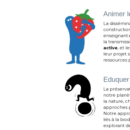
Animer l
La dissémina
construction
enseignant.e
la transmiss
active
, et 
leur projet 
ressources 
Eduquer a
La préservat
notre planèt
la nature, c
approches p
Notre appro
liés à la bi
explorant d