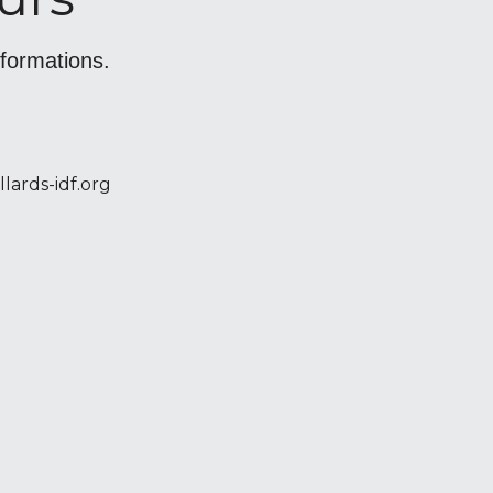
 formations.
lards-idf.org