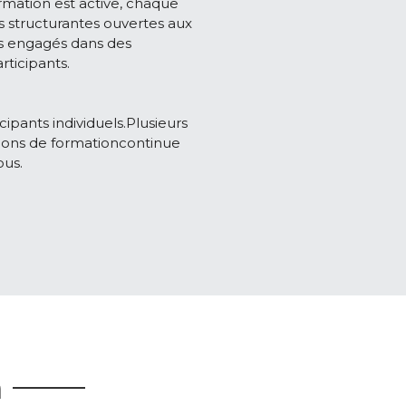
mation est active, chaque 
 structurantes ouvertes aux 
ls engagés dans des
rticipants.
ipants individuels.Plusieurs 
ions de formationcontinue 
ous.
n