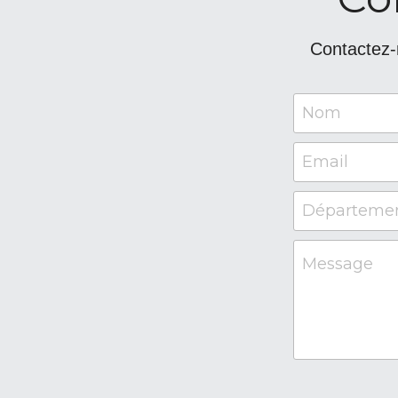
Contactez-n
Nom
Email
Départeme
Message