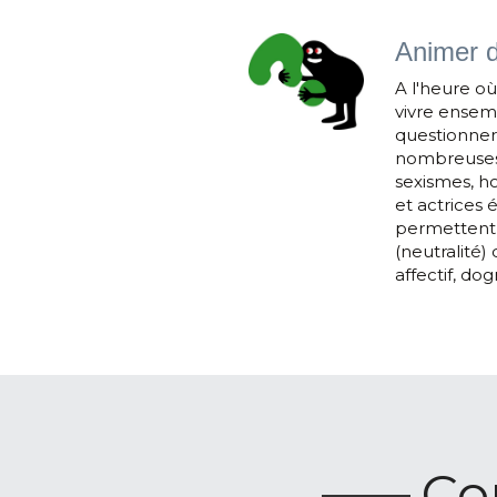
Animer d
A l'heure où 
vivre ensemb
questionner,
nombreuses n
sexismes, ho
et actrices 
permettent 
(neutralité)
affectif, do
Co