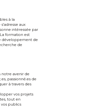
les à la 
 s'adresse aux 
rsonne intéressée par 
. La formation est 
le développement de 
recherche de 
 notre avenir de 
.es, passionné.es de 
uer à travers des 
opper vos projets 
es, tout en 
 vos publics