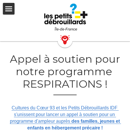
Actualités
L'association
Dons
Programme Respirations
Nos actions
Qui sommes-nous ?
Appel à soutien pour 
Questions et paroles des jeunes
Nos 3 piliers
Nous rejoindre
Nos modes d'action
notre programme 
Equipact
Nos partenaires
Création pédagogique
Contact
La formation Initiale
RESPIRATIONS !
Adhérer
Formations pour professionnels
Vacations
Équipe permanente et stages
Cultures du Cœur 93 et les Petits Débrouillards IDF 
Bénévolat et Service Civique
s'unissent pour lancer un appel à soutien pour un 
programme d'ampleur auprès 
des familles, jeunes et 
enfants en hébergement précaire !